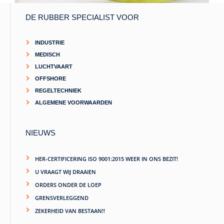
Vloeibaar & PU Rubber gieten
DE RUBBER SPECIALIST VOOR
INDUSTRIE
MEDISCH
LUCHTVAART
OFFSHORE
REGELTECHNIEK
ALGEMENE VOORWAARDEN
NIEUWS
HER-CERTIFICERING ISO 9001:2015 WEER IN ONS BEZIT!
U VRAAGT WIJ DRAAIEN
ORDERS ONDER DE LOEP
GRENSVERLEGGEND
ZEKERHEID VAN BESTAAN!!