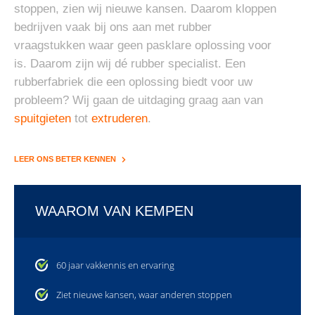
stoppen, zien wij nieuwe kansen. Daarom kloppen
bedrijven vaak bij ons aan met rubber
vraagstukken waar geen pasklare oplossing voor
is. Daarom zijn wij dé rubber specialist. Een
rubberfabriek die een oplossing biedt voor uw
probleem? Wij gaan de uitdaging graag aan van
spuitgieten
tot
extruderen
.
LEER ONS BETER KENNEN
WAAROM VAN KEMPEN
60 jaar vakkennis en ervaring
Ziet nieuwe kansen, waar anderen stoppen