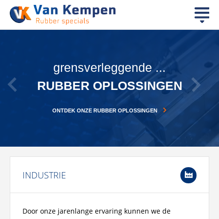
duurzame oplossingen
grensverleggende ...
rubber op maat
LUCHTVAARTINDUSTRIE
RUBBER OPLOSSINGEN
RUBBER OP MAAT
MAATWERK RUBBER OPLOSSINGEN VOOR DE LUCHTVAART
ONTDEK ONZE RUBBER OPLOSSINGEN
MAATWERK RUBBER OPLOSSINGEN
INDUSTRIE
Door onze jarenlange ervaring kunnen we de