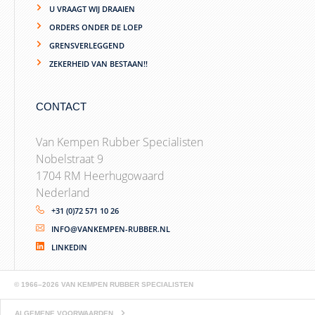
U VRAAGT WIJ DRAAIEN
ORDERS ONDER DE LOEP
GRENSVERLEGGEND
ZEKERHEID VAN BESTAAN!!
CONTACT
Van Kempen Rubber Specialisten
Nobelstraat 9
1704 RM Heerhugowaard
Nederland
+31 (0)72 571 10 26
INFO@VANKEMPEN-RUBBER.NL
LINKEDIN
© 1966–2026 VAN KEMPEN RUBBER SPECIALISTEN
ALGEMENE VOORWAARDEN