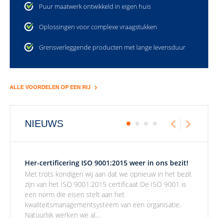
Puur maatwerk ontwikkeld in eigen huis
Oplossingen voor complexe vraagstukken
Grensverleggende producten met lange levensduur
ALLE VOORDELEN OP EEN RIJ
NIEUWS
Her-certificering ISO 9001:2015 weer in ons bezit!
Met trots kondigen wij aan dat we opnieuw in het bezit
zijn van het ISO 9001:2015 certificaat De ISO 9001 is
een norm die eisen stelt aan het
kwaliteitsmanagementsysteem van een organisatie.
Natuurlijk werken we al...