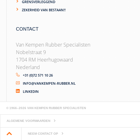
GRENSVERLEGGEND
ZEKERHEID VAN BESTAAN!!
CONTACT
Van Kempen Rubber Specialisten
Nobelstraat 9
1704 RM Heerhugowaard
Nederland
+31 (0)72 571 10 26
INFO@VANKEMPEN-RUBBER.NL
LINKEDIN
© 1966–2026 VAN KEMPEN RUBBER SPECIALISTEN
ALGEMENE VOORWAARDEN
NEEM CONTACT OP