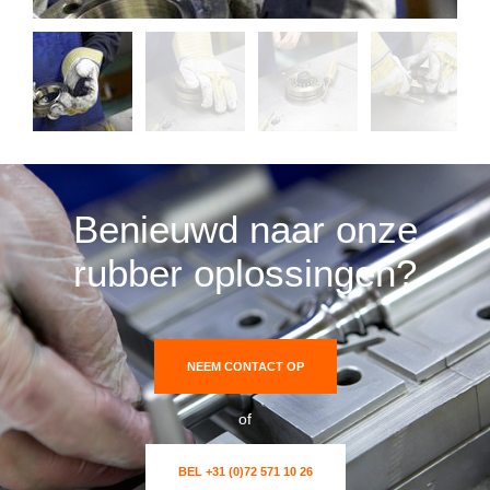
Benieuwd naar onze
rubber oplossingen?
NEEM CONTACT OP
of
BEL +31 (0)72 571 10 26