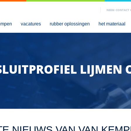
NEEM CONTACT 
kempen
vacatures
rubber oplossingen
het materiaal
SLUITPROFIEL LIJMEN 
TE NIEUWS VAN VAN KEM