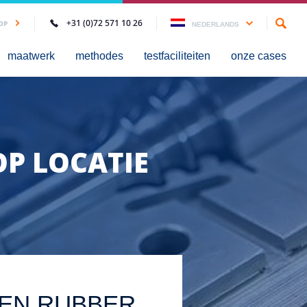
+31 (0)72 571 10 26
OP
NEDERLANDS
maatwerk
methodes
testfaciliteiten
onze cases
OP LOCATIE
PEN RUBBER