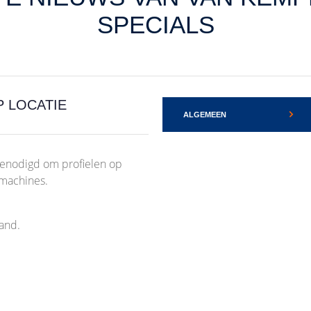
SPECIALS
P LOCATIE
ALGEMEEN
enodigd om profielen op
/ machines.
tand.