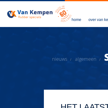
home
over van 
nieuws
algemeen
/
/
HET LAATS